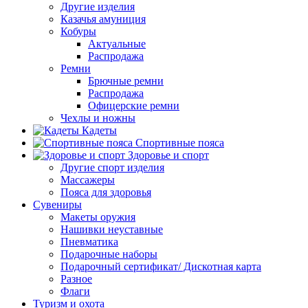
Другие изделия
Казачья амуниция
Кобуры
Актуальные
Распродажа
Ремни
Брючные ремни
Распродажа
Офицерские ремни
Чехлы и ножны
Кадеты
Спортивные пояса
Здоровье и спорт
Другие спорт изделия
Массажеры
Пояса для здоровья
Сувениры
Макеты оружия
Нашивки неуставные
Пневматика
Подарочные наборы
Подарочный сертификат/ Дискотная карта
Разное
Флаги
Туризм и охота