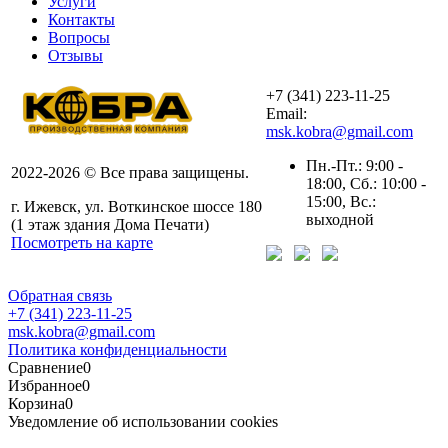
Услуги
Контакты
Вопросы
Отзывы
+7 (341) 223-11-25
Email:
msk.kobra@gmail.com
Пн.-Пт.: 9:00 -
2022-2026 © Все права защищены.
18:00, Сб.: 10:00 -
15:00, Вс.:
г. Ижевск, ул. Воткинское шоссе 180
выходной
(1 этаж здания Дома Печати)
Посмотреть на карте
Обратная связь
+7 (341) 223-11-25
msk.kobra@gmail.com
Политика конфиденциальности
Сравнение
0
Избранное
0
Корзина
0
Уведомление об использовании cookies