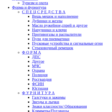
Туризм и охота
Форма и фурнитура
С П Е Ц С Р Е Д С Т В А
Вещь мешок и наполнение
Дубинки и жезлы
Масло ружейное,спрей и другое
Наручники и ключи
Противогазы и распылители
Пули для пневматики
Пусковые устройства и сигнальные огни
Страховочный ремешок
Ф О Р М А
ДПС
Другое
МЧС
Охрана
Полиция
Росгвардия
ФСИН
Юстиция
Ф У Р Н И Т У Р А
Галстуки и зажимы
Звезды и лычки
Знаки классности/ Образования
Кляммеры/Пуговицы