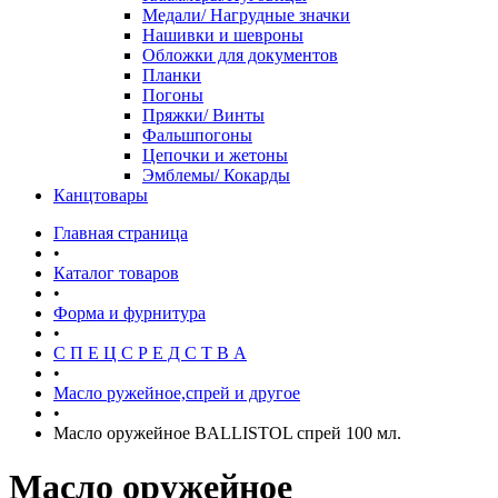
Медали/ Нагрудные значки
Нашивки и шевроны
Обложки для документов
Планки
Погоны
Пряжки/ Винты
Фальшпогоны
Цепочки и жетоны
Эмблемы/ Кокарды
Канцтовары
Главная страница
•
Каталог товаров
•
Форма и фурнитура
•
С П Е Ц С Р Е Д С Т В А
•
Масло ружейное,спрей и другое
•
Масло оружейное BALLISTOL спрей 100 мл.
Масло оружейное