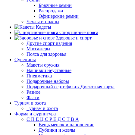
Брючные ремни
Распродажа
Офицерские ремни
Чехлы и ножны
Кадеты
Спортивные пояса
Здоровье и спорт
Другие спорт изделия
Массажеры
Пояса для здоровья
Сувениры
Макеты оружия
Нашивки неуставные
Пневматика
Подарочные наборы
Подарочный сертификат/ Дискотная карта
Разное
Флаги
Туризм и охота
Туризм и охота
Форма и фурнитура
С П Е Ц С Р Е Д С Т В А
Вещь мешок и наполнение
Дубинки и жезлы