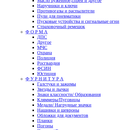
Масло ружейное,спрей и другое
Наручники и ключи
Противогазы и распылители
Пули для пневматики
Пусковые устройства и сигнальные огни
Страховочный ремешок
Ф О Р М А
ДПС
Другое
МЧС
Охрана
Полиция
Росгвардия
ФСИН
Юстиция
Ф У Р Н И Т У Р А
Галстуки и зажимы
Звезды и лычки
Знаки классности/ Образования
Кляммеры/Пуговицы
Медали/ Нагрудные значки
Нашивки и шевроны
Обложки для документов
Планки
Погоны